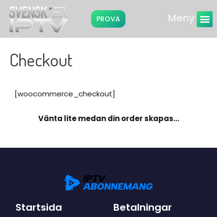
Meny
PROVA
Instruktio
Checkout
[woocommerce_checkout]
Vänta lite medan din order skapas…
Startsida
Betalningar