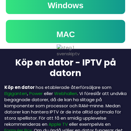
Windows
MAC
Köp en dator - IPTV på
datorn
Köp en dator
hos etablerade återförsäljare som
Elgiganten
,
Power
eller
Webhallen
. Vi föreslår att undvika
begagnade datorer, då de kan ha slitage på
komponenter som processor och RAM-minne. Medan
datorer kan hantera IPTV är de inte alltid optimala för
stora spellistor. För att få en smidig upplevelse
rekommenderas en
Apple TV
eller exempelvis en
Formuler Box
. Om du ändå väljer en dator fungerar det