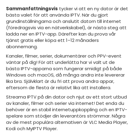
Sammanfattningsvis
tycker vi att en ny dator är det
bästa valet för att använda IPTV. När du gjort
grundinställningarna och anslutit datorn till internet
(föredragsvis via en nätverkskabel), är nästa steg att
ladda ner en IPTV-app. Därefter kan du prova vår
tjänst gratis eller köpa ett 1–12 månaders
abonnemang.
Kanaler, filmer, serier, dokumentärer och PPV-event
väntar på dig! För att underlätta har vi valt ut de
bästa IPTV-apparna som fungerar smidigt på både
Windows och macOS, då många andra inte levererar
lika bra. Självklart är du fri att prova andra appar,
eftersom de flesta är relativt lika att installera.
Streama IPTV på din dator och njut av ett stort utbud
av kanaler, filmer och serier via internet! Det enda du
behöver är en stabil internetuppkoppling och en IPTV-
spelare som stödjer din leverantörs strömmar. Några
av de mest populära alternativen är VLC Media Player,
Kodi och MyIPTV Player.